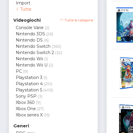
Import
Tutte
Videogiochi
Tutte le categorie
Console Varie
(2)
Nintendo 3DS
(26)
Nintendo DS
(6)
Nintendo Switch
(363)
Nintendo Switch 2
(32)
Nintendo Wii
(1)
Nintendo Wii U
(2)
PC
(9)
Playstation 3
(1)
Playstation 4
(210)
Playstation 5
(405)
Sony PSP
(3)
Xbox 360
(11)
Xbox One
(27)
Xbox series X
(15)
Generi