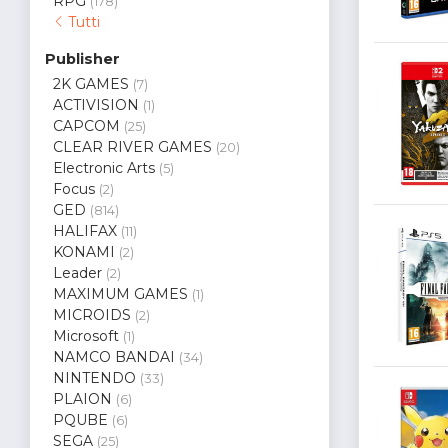
RPG
(178)
Tutti
Publisher
2K GAMES
(7)
ACTIVISION
(1)
CAPCOM
(25)
CLEAR RIVER GAMES
(20)
Electronic Arts
(5)
Focus
(2)
GED
(814)
HALIFAX
(11)
KONAMI
(2)
Leader
(2)
MAXIMUM GAMES
(1)
MICROIDS
(2)
Microsoft
(1)
NAMCO BANDAI
(34)
NINTENDO
(33)
PLAION
(6)
PQUBE
(6)
SEGA
(25)