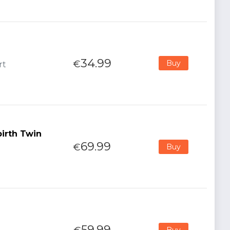
34.99
€
Buy
rt
birth Twin
69.99
€
Buy
59.99
Buy