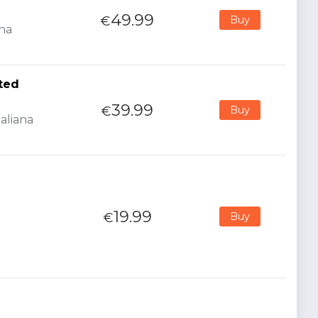
49.99
€
Buy
ana
ited
39.99
€
Buy
aliana
19.99
€
Buy