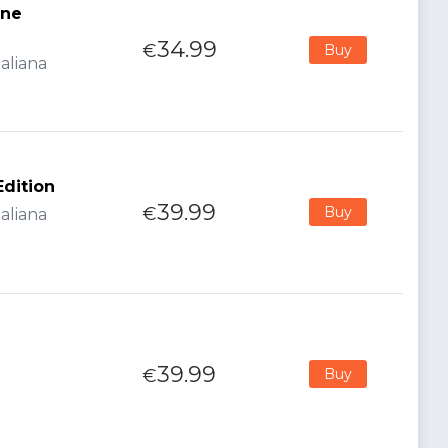
One
34.99
€
Buy
aliana
dition
39.99
€
Buy
aliana
39.99
€
Buy