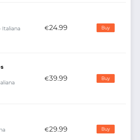
24.99
€
Buy
 Italiana
es
39.99
€
Buy
aliana
29.99
€
Buy
ana