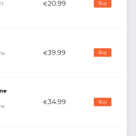
20.99
€
Buy
RT
39.99
€
Buy
na
One
34.99
€
Buy
na