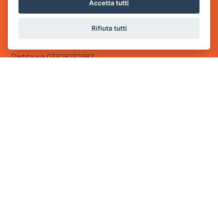
via Villaggio dei Platani, 3
Accetta tutti
- 25014 Castenedolo, Brescia
Rifiuta tutti
Sede Operativa
via Industriale, 2 - 25082 Botticino, BS
Partita iva 03308130982
Cod. SDI: USAL8PV
CONTATTI
e-mail:
info@powergame.it
tel.: +39 030 376 2377
tel.: +39 030 336 6259
pec:
powergamesrl@legalmail.it
LINK UTILI
Chi siamo
Informazioni generali
Informativa Privacy
Informativa sui cookies
©
2026
Power Game srl
- Tutti i diritti sono riservati.