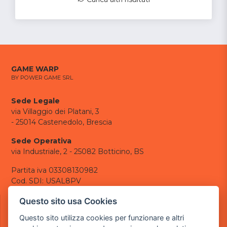
GAME WARP
BY POWER GAME SRL
Sede Legale
via Villaggio dei Platani, 3
- 25014 Castenedolo, Brescia
Sede Operativa
via Industriale, 2 - 25082 Botticino, BS
Partita iva 03308130982
Cod. SDI: USAL8PV
CONTATTI
Questo sito usa Cookies
e-mail:
info@powergame.it
Questo sito utilizza cookies per funzionare e altri
tel.: +39 030 376 2377