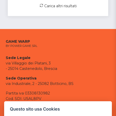
Carica altri risultati
GAME WARP
BY POWER GAME SRL
Sede Legale
via Villaggio dei Platani, 3
- 25014 Castenedolo, Brescia
Sede Operativa
via Industriale, 2 - 25082 Botticino, BS
Partita iva 03308130982
Cod. SDI: USAL8PV
CONTATTI
Questo sito usa Cookies
e-mail:
info@powergame.it