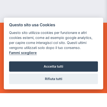
Questo sito usa Cookies
Questo sito utilizza cookies per funzionare e altri
GAME WARP
cookies esterni, come ad esempio google analytics,
BY POWER GAME SRL
per capire come interagisci col sito. Questi ultimi
vengono utilizzati solo dopo il tuo consenso.
Sede Legale
Fammi scegliere
via Villaggio dei Platani, 3
- 25014 Castenedolo, Brescia
Accetta tutti
Sede Operativa
via Industriale, 2 - 25082 Botticino, BS
Rifiuta tutti
Partita iva 03308130982
Cod. SDI: USAL8PV
CONTATTI
e-mail:
info@powergame.it
tel.: +39 030 376 2377