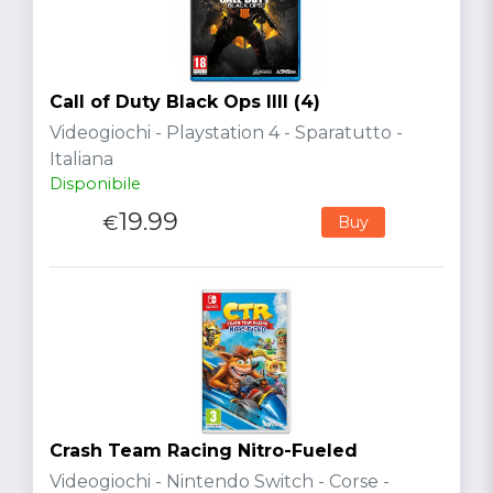
Call of Duty Black Ops IIII (4)
Videogiochi - Playstation 4 - Sparatutto -
Italiana
Disponibile
19.99
€
Buy
Crash Team Racing Nitro-Fueled
Videogiochi - Nintendo Switch - Corse -