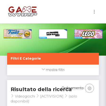
1
Filtri E Categorie
mostra filtri
Ordinamento
Risultato della ricerca
Videogiochi
[ACTIVISION]
(solo
disponibili)