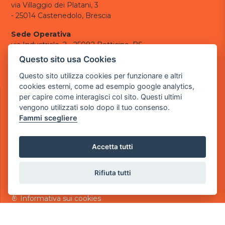
via Villaggio dei Platani, 3
- 25014 Castenedolo, Brescia
Sede Operativa
via Industriale, 2 - 25082 Botticino, BS
Questo sito usa Cookies
Partita iva 03308130982
Cod. SDI: USAL8PV
Questo sito utilizza cookies per funzionare e altri
cookies esterni, come ad esempio google analytics,
CONTATTI
per capire come interagisci col sito. Questi ultimi
e-mail:
info@powergame.it
vengono utilizzati solo dopo il tuo consenso.
tel.: +39 030 376 2377
Fammi scegliere
tel.: +39 030 336 6259
pec:
powergamesrl@legalmail.it
Accetta tutti
LINK UTILI
Chi siamo
Rifiuta tutti
Informazioni generali
Informativa Privacy
Informativa sui cookies