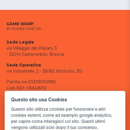
GAME WARP
BY POWER GAME SRL
Sede Legale
via Villaggio dei Platani, 3
- 25014 Castenedolo, Brescia
Sede Operativa
via Industriale, 2 - 25082 Botticino, BS
Partita iva 03308130982
Cod. SDI: USAL8PV
CONTATTI
Questo sito usa Cookies
e-mail:
info@powergame.it
Questo sito utilizza cookies per funzionare e altri
tel.: +39 030 376 2377
cookies esterni, come ad esempio google analytics,
tel.: +39 030 336 6259
per capire come interagisci col sito. Questi ultimi
pec:
powergamesrl@legalmail.it
vengono utilizzati solo dopo il tuo consenso.