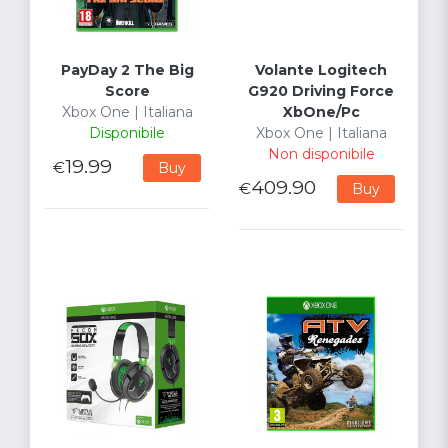
PayDay 2 The Big
Volante Logitech
Score
G920 Driving Force
Xbox One | Italiana
XbOne/Pc
Disponibile
Xbox One | Italiana
Non disponibile
19.99
€
Buy
409.90
€
Buy