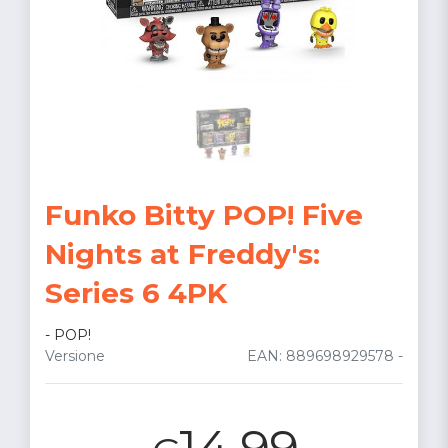
Funko Bitty POP! Five
Nights at Freddy's:
Series 6 4PK
-
POP!
Versione
EAN: 889698929578 -
14.99