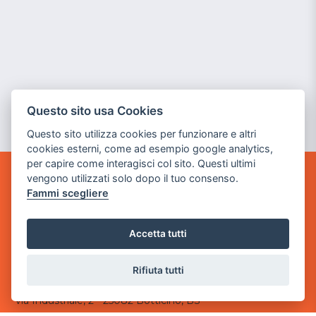
Questo sito usa Cookies
Questo sito utilizza cookies per funzionare e altri
cookies esterni, come ad esempio google analytics,
per capire come interagisci col sito. Questi ultimi
vengono utilizzati solo dopo il tuo consenso.
GAME WARP
Fammi scegliere
BY POWER GAME SRL
Sede Legale
Accetta tutti
via Villaggio dei Platani, 3
- 25014 Castenedolo, Brescia
Rifiuta tutti
Sede Operativa
via Industriale, 2 - 25082 Botticino, BS