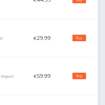
€
29.99
€
Buy
rt
59.99
€
Buy
- Import