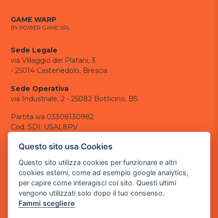
GAME WARP
BY POWER GAME SRL
Sede Legale
via Villaggio dei Platani, 3
- 25014 Castenedolo, Brescia
Sede Operativa
via Industriale, 2 - 25082 Botticino, BS
Partita iva 03308130982
Cod. SDI: USAL8PV
CONTATTI
Questo sito usa Cookies
e-mail:
info@powergame.it
Questo sito utilizza cookies per funzionare e altri
tel.: +39 030 376 2377
cookies esterni, come ad esempio google analytics,
tel.: +39 030 336 6259
per capire come interagisci col sito. Questi ultimi
pec:
powergamesrl@legalmail.it
vengono utilizzati solo dopo il tuo consenso.
Fammi scegliere
LINK UTILI
Chi siamo