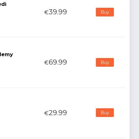
edì
39.99
€
Buy
demy
69.99
€
Buy
29.99
€
Buy