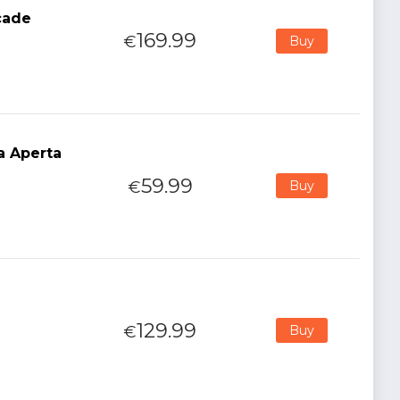
cade
169.99
€
Buy
a Aperta
59.99
€
Buy
129.99
€
Buy