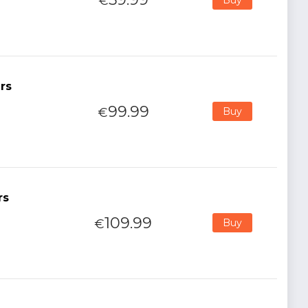
€
rs
99.99
€
Buy
rs
109.99
€
Buy