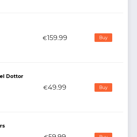
159.99
€
Buy
el Dottor
49.99
€
Buy
rs
59.99
Buy