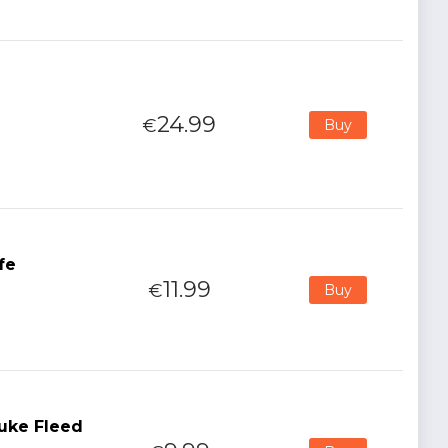
24.99
€
Buy
fe
11.99
€
Buy
Duke Fleed