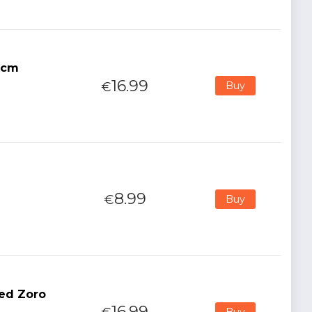
4cm
16.99
€
Buy
8.99
€
Buy
ted Zoro
16.99
Buy