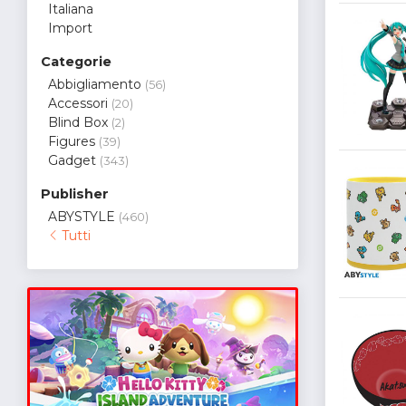
Italiana
Import
Categorie
Abbigliamento
(56)
Accessori
(20)
Blind Box
(2)
Figures
(39)
Gadget
(343)
Publisher
ABYSTYLE
(460)
Tutti