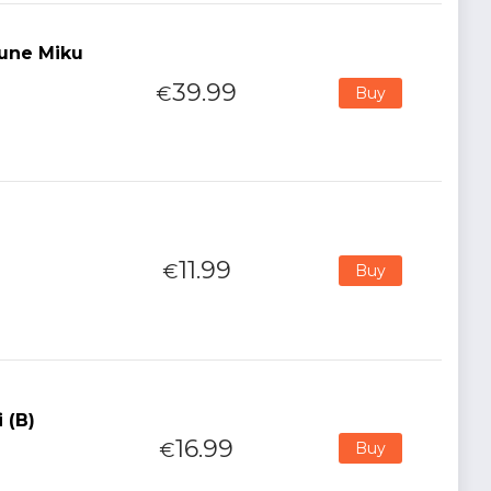
sune Miku
39.99
€
Buy
11.99
€
Buy
 (B)
16.99
€
Buy