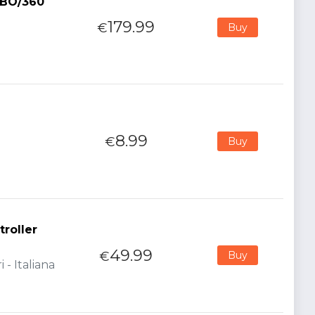
XBO/360
179.99
€
Buy
8.99
€
Buy
roller
49.99
€
Buy
 - Italiana