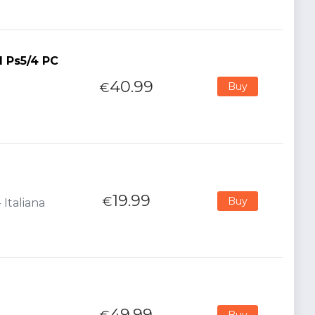
 Ps5/4 PC
40.99
€
Buy
19.99
€
Buy
 Italiana
49.99
Buy