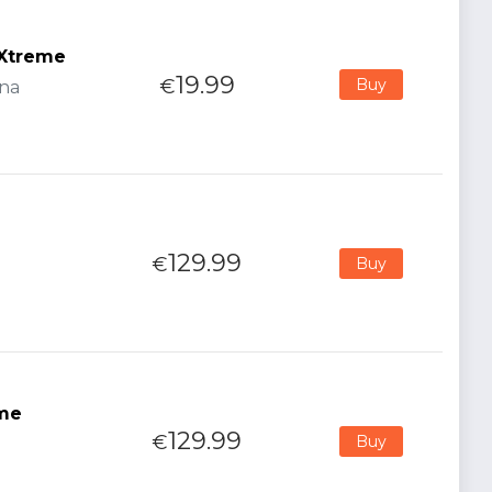
 Xtreme
19.99
€
Buy
ana
129.99
€
Buy
eme
129.99
€
Buy