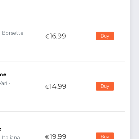
 Borsette
16.99
€
Buy
eme
ri -
14.99
€
Buy
e
19.99
€
Buy
 Italiana