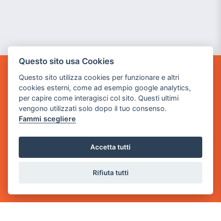
Questo sito usa Cookies
Questo sito utilizza cookies per funzionare e altri
GAME WARP
cookies esterni, come ad esempio google analytics,
BY POWER GAME SRL
per capire come interagisci col sito. Questi ultimi
vengono utilizzati solo dopo il tuo consenso.
Sede Legale
Fammi scegliere
via Villaggio dei Platani, 3
- 25014 Castenedolo, Brescia
Accetta tutti
Sede Operativa
via Industriale, 2 - 25082 Botticino, BS
Rifiuta tutti
Partita iva 03308130982
Cod. SDI: USAL8PV
CONTATTI
e-mail:
info@powergame.it