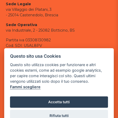
Sede Legale
via Villaggio dei Platani, 3
- 25014 Castenedolo, Brescia
Sede Operativa
via Industriale, 2 - 25082 Botticino, BS
Partita iva 03308130982
Cod. SDI: USAL8PV
CONTATTI
Questo sito usa Cookies
e-mail:
info@powergame.it
Questo sito utilizza cookies per funzionare e altri
tel.: +39 030 376 2377
cookies esterni, come ad esempio google analytics,
tel.: +39 030 336 6259
per capire come interagisci col sito. Questi ultimi
pec:
powergamesrl@legalmail.it
vengono utilizzati solo dopo il tuo consenso.
Fammi scegliere
LINK UTILI
Chi siamo
Informazioni generali
Accetta tutti
Informativa Privacy
Informativa sui cookies
Rifiuta tutti