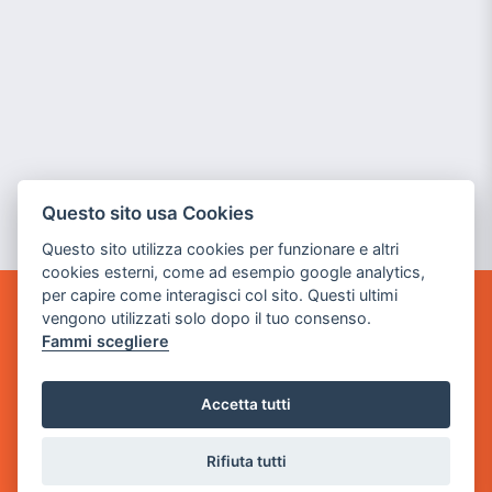
Questo sito usa Cookies
Questo sito utilizza cookies per funzionare e altri
cookies esterni, come ad esempio google analytics,
per capire come interagisci col sito. Questi ultimi
vengono utilizzati solo dopo il tuo consenso.
GAME WARP
Fammi scegliere
BY POWER GAME SRL
Sede Legale
Accetta tutti
via Villaggio dei Platani, 3
- 25014 Castenedolo, Brescia
Rifiuta tutti
Sede Operativa