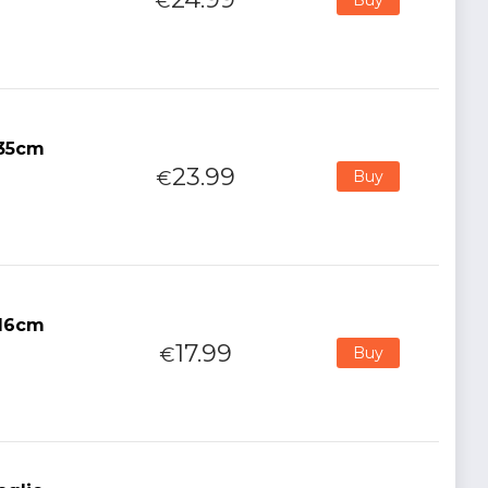
€
 35cm
23.99
€
Buy
 16cm
17.99
€
Buy