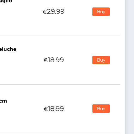
aglio
29.99
€
Buy
Peluche
18.99
€
Buy
5cm
18.99
€
Buy