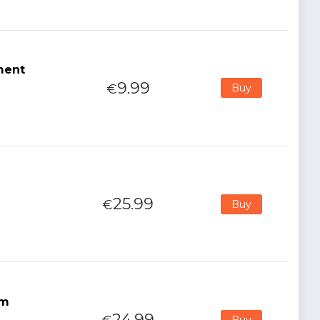
ment
9.99
€
Buy
25.99
€
Buy
cm
24.99
Buy