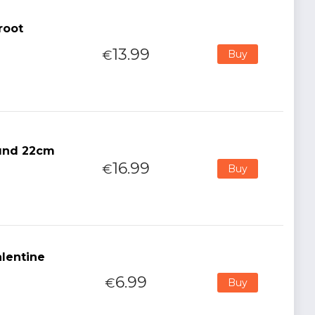
root
13.99
€
Buy
ound 22cm
16.99
€
Buy
alentine
6.99
€
Buy