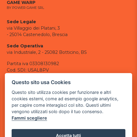
GAME WARP
BY POWER GAME SRL
Sede Legale
via Villaggio dei Platani, 3
- 25014 Castenedolo, Brescia
Sede Operativa
via Industriale, 2 - 25082 Botticino, BS
Partita iva 03308130982
Cod. SDI: USAL8PV
CONTATTI
Questo sito usa Cookies
e-mail:
info@powergame.it
Questo sito utilizza cookies per funzionare e altri
tel.: +39 030 376 2377
cookies esterni, come ad esempio google analytics,
tel.: +39 030 336 6259
per capire come interagisci col sito. Questi ultimi
pec:
powergamesrl@legalmail.it
vengono utilizzati solo dopo il tuo consenso.
Fammi scegliere
LINK UTILI
Chi siamo
Informazioni generali
Accetta tutti