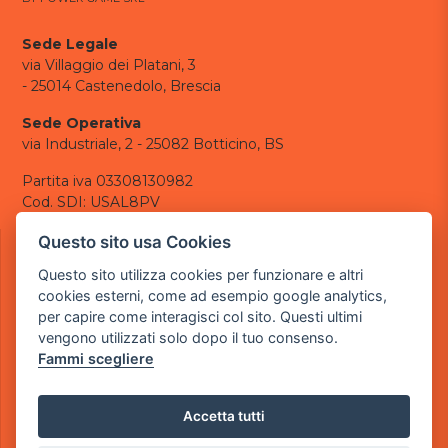
Sede Legale
via Villaggio dei Platani, 3
- 25014 Castenedolo, Brescia
Sede Operativa
via Industriale, 2 - 25082 Botticino, BS
Partita iva 03308130982
Cod. SDI: USAL8PV
CONTATTI
Questo sito usa Cookies
e-mail:
info@powergame.it
Questo sito utilizza cookies per funzionare e altri
tel.: +39 030 376 2377
cookies esterni, come ad esempio google analytics,
tel.: +39 030 336 6259
per capire come interagisci col sito. Questi ultimi
pec:
powergamesrl@legalmail.it
vengono utilizzati solo dopo il tuo consenso.
Fammi scegliere
LINK UTILI
Chi siamo
Informazioni generali
Accetta tutti
Informativa Privacy