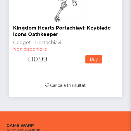
Kingdom Hearts Portachiavi: Keyblade
Icons Oathkeeper
Gadget - Portachiavi
Non disponibile
10.99
€
Buy
Carica altri risultati
GAME WARP
BY POWER GAME SRL