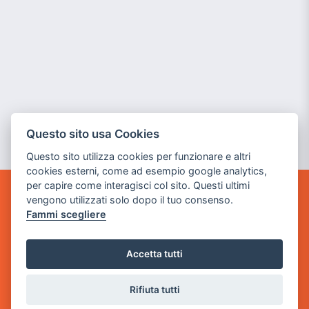
Questo sito usa Cookies
Questo sito utilizza cookies per funzionare e altri
cookies esterni, come ad esempio google analytics,
per capire come interagisci col sito. Questi ultimi
vengono utilizzati solo dopo il tuo consenso.
GAME WARP
Fammi scegliere
BY POWER GAME SRL
Sede Legale
Accetta tutti
via Villaggio dei Platani, 3
- 25014 Castenedolo, Brescia
Rifiuta tutti
Sede Operativa