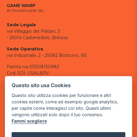
GAME WARP
BY POWER GAME SRL
Sede Legale
via Villaggio dei Platani, 3
- 25014 Castenedolo, Brescia
Sede Operativa
via Industriale, 2 - 25082 Botticino, BS
Partita iva 03308130982
Cod. SDI: USAL8PV
CONTATTI
Questo sito usa Cookies
e-mail:
info@powergame.it
Questo sito utilizza cookies per funzionare e altri
tel.: +39 030 376 2377
cookies esterni, come ad esempio google analytics,
tel.: +39 030 336 6259
per capire come interagisci col sito. Questi ultimi
pec:
powergamesrl@legalmail.it
vengono utilizzati solo dopo il tuo consenso.
Fammi scegliere
LINK UTILI
Chi siamo
Informazioni generali