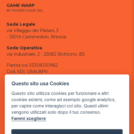
GAME WARP
BY POWER GAME SRL
Sede Legale
via Villaggio dei Platani, 3
- 25014 Castenedolo, Brescia
Sede Operativa
via Industriale, 2 - 25082 Botticino, BS
Partita iva 03308130982
Cod. SDI: USAL8PV
CONTATTI
Questo sito usa Cookies
e-mail:
info@powergame.it
Questo sito utilizza cookies per funzionare e altri
tel.: +39 030 376 2377
cookies esterni, come ad esempio google analytics,
tel.: +39 030 336 6259
per capire come interagisci col sito. Questi ultimi
pec:
powergamesrl@legalmail.it
vengono utilizzati solo dopo il tuo consenso.
Fammi scegliere
LINK UTILI
Chi siamo
Informazioni generali