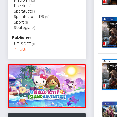
Platform
(2)
Puzzle
(2)
Sparatutto
(1)
Sparatutto - FPS
(9)
Sport
(1)
Strategia
(5)
Publisher
UBISOFT
(101)
Tutti