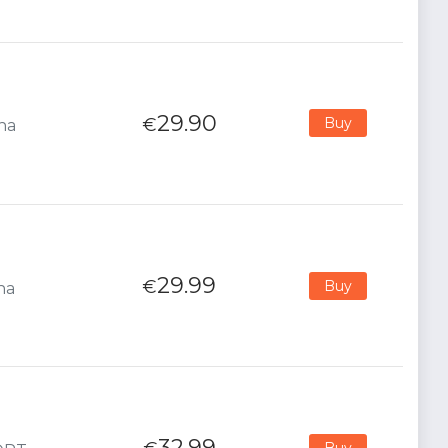
29.90
€
Buy
ana
29.99
€
Buy
na
32.99
Buy