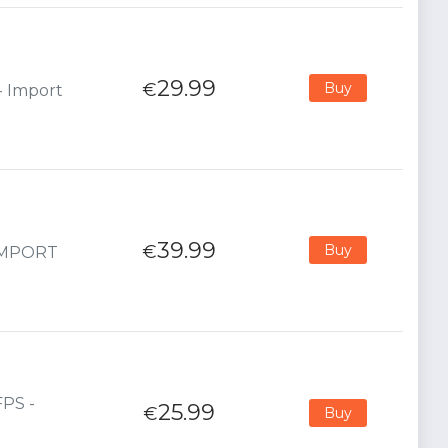
29.99
€
Buy
- Import
39.99
€
Buy
 IMPORT
FPS -
25.99
€
Buy