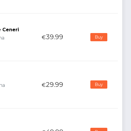
e Ceneri
39.99
€
Buy
na
29.99
€
Buy
ana