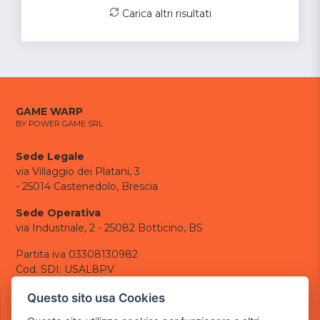
Carica altri risultati
GAME WARP
BY POWER GAME SRL
Sede Legale
via Villaggio dei Platani, 3
- 25014 Castenedolo, Brescia
Sede Operativa
via Industriale, 2 - 25082 Botticino, BS
Partita iva 03308130982
Cod. SDI: USAL8PV
CONTATTI
Questo sito usa Cookies
e-mail:
info@powergame.it