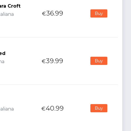
ra Croft
36.99
€
Buy
aliana
red
39.99
€
Buy
na
40.99
€
Buy
aliana