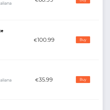
€
aliana
xe
100.99
€
Buy
35.99
€
Buy
aliana