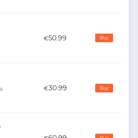
50.99
€
Buy
30.99
€
Buy
na
-
60.99
Buy