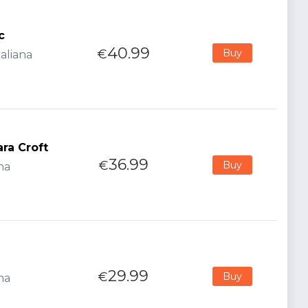
c
40.99
€
Buy
aliana
ra Croft
36.99
€
Buy
na
29.99
€
Buy
na