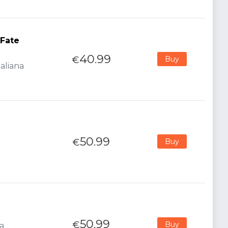
 Fate
40.99
€
Buy
aliana
50.99
€
Buy
50.99
€
Buy
na