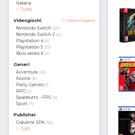
Italiana
Tutte
Videogiochi
Tutte le categorie
Nintendo Switch
(20)
Nintendo Switch 2
(4)
Playstation 4
(4)
Playstation 5
(25)
Xbox series X
(3)
Generi
Avventura
(35)
Azione
(8)
Party Games
(1)
RPG
(2)
Sparatutto - FPS
(3)
Sport
(7)
Publisher
Cidiverte SPA
(56)
Tutti