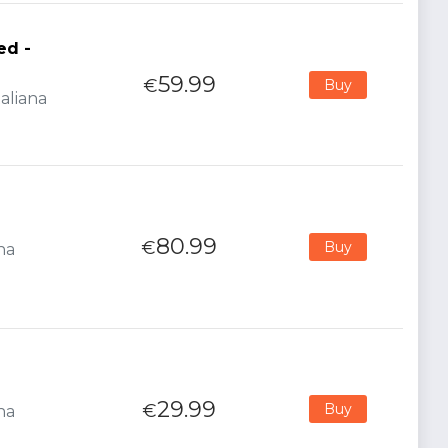
ed -
59.99
€
Buy
aliana
80.99
€
Buy
na
29.99
€
Buy
na