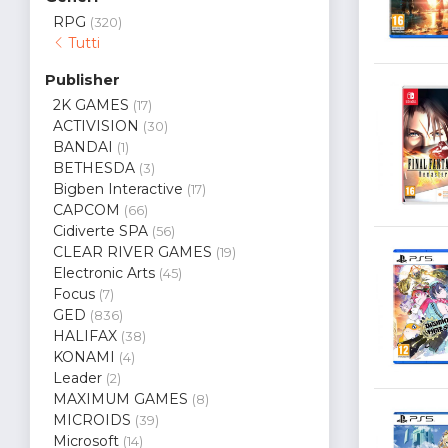
RPG
(320)
Tutti
Publisher
2K GAMES
(17)
ACTIVISION
(30)
BANDAI
(1)
BETHESDA
(3)
Bigben Interactive
(17)
CAPCOM
(66)
Cidiverte SPA
(56)
CLEAR RIVER GAMES
(19)
Electronic Arts
(45)
Focus
(7)
GED
(836)
HALIFAX
(38)
KONAMI
(4)
Leader
(2)
MAXIMUM GAMES
(8)
MICROIDS
(39)
Microsoft
(14)