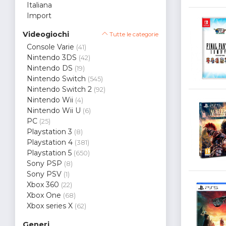
Italiana
Import
Videogiochi
Tutte le categorie
Console Varie
(41)
Nintendo 3DS
(42)
Nintendo DS
(19)
Nintendo Switch
(545)
Nintendo Switch 2
(92)
Nintendo Wii
(4)
Nintendo Wii U
(6)
PC
(25)
Playstation 3
(8)
Playstation 4
(381)
Playstation 5
(650)
Sony PSP
(8)
Sony PSV
(1)
Xbox 360
(22)
Xbox One
(68)
Xbox series X
(62)
Generi