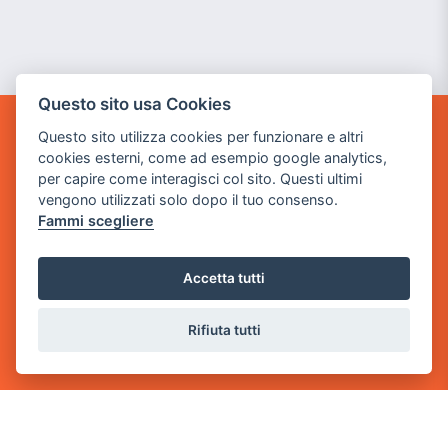
Questo sito usa Cookies
Questo sito utilizza cookies per funzionare e altri
GAME WARP
cookies esterni, come ad esempio google analytics,
BY POWER GAME SRL
per capire come interagisci col sito. Questi ultimi
vengono utilizzati solo dopo il tuo consenso.
Sede Legale
Fammi scegliere
via Villaggio dei Platani, 3
- 25014 Castenedolo, Brescia
Accetta tutti
Sede Operativa
via Industriale, 2 - 25082 Botticino, BS
Rifiuta tutti
Partita iva 03308130982
Cod. SDI: USAL8PV
CONTATTI
e-mail:
info@powergame.it
tel.: +39 030 376 2377