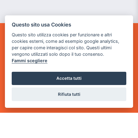
Questo sito usa Cookies
Questo sito utilizza cookies per funzionare e altri
GAME WARP
cookies esterni, come ad esempio google analytics,
BY POWER GAME SRL
per capire come interagisci col sito. Questi ultimi
vengono utilizzati solo dopo il tuo consenso.
Sede Legale
Fammi scegliere
via Villaggio dei Platani, 3
- 25014 Castenedolo, Brescia
Accetta tutti
Sede Operativa
via Industriale, 2 - 25082 Botticino, BS
Rifiuta tutti
Partita iva 03308130982
Cod. SDI: USAL8PV
CONTATTI
e-mail:
info@powergame.it
tel.: +39 030 376 2377
tel.: +39 030 336 6259