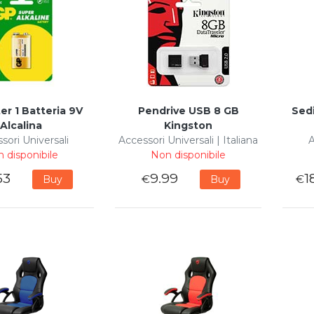
ter 1 Batteria 9V
Pendrive USB 8 GB
Sed
Alcalina
Kingston
sori Universali
Accessori Universali | Italiana
A
 disponibile
Non disponibile
53
9.99
1
€
€
Buy
Buy