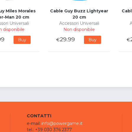
uy Miles Morales
Cable Guy Buzz Lightyear
Cabl
er-Man 20 cm
20 cm
sori Universali
Accessori Universali
A
 disponibile
Non disponibile
99
29.99
€
€
Buy
Buy
CONTATTI
e-mail:
info@powergame.it
tel.: +39 030 376 2377