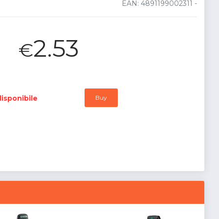
EAN: 4891199002311 -
2.53
€
isponibile
Buy