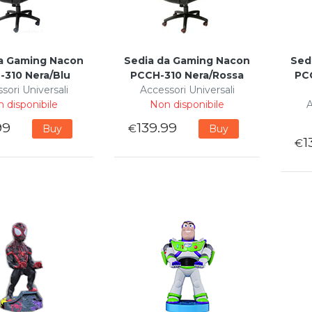
a Gaming Nacon
Sedia da Gaming Nacon
Sed
-310 Nera/Blu
PCCH-310 Nera/Rossa
PC
sori Universali
Accessori Universali
 disponibile
Non disponibile
A
99
139.99
€
Buy
Buy
1
€