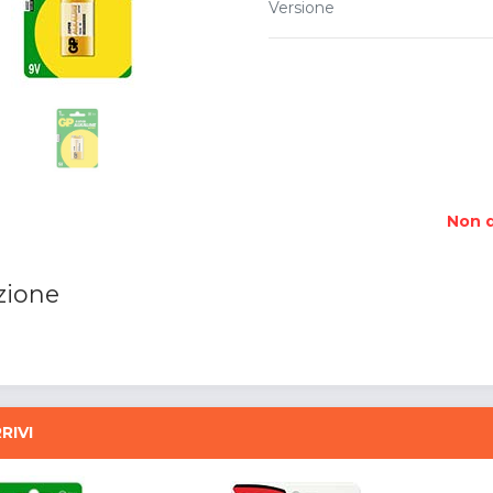
Versione
Non d
zione
RIVI