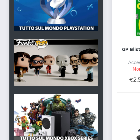
GP Blis
Acces
Non
2.
€