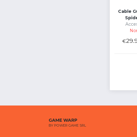
Cable G
Spid
Acces
Non
29.
€
GAME WARP
BY POWER GAME SRL