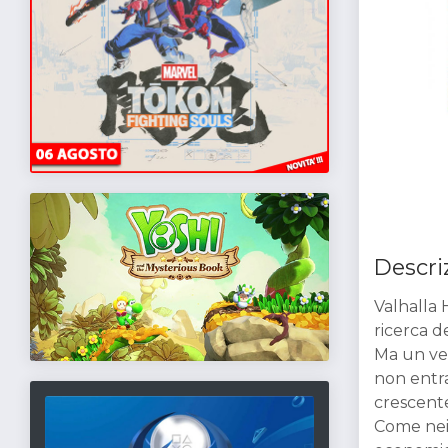
Descri
Valhalla 
ricerca d
Ma un ver
non entra
crescent
Come nei 