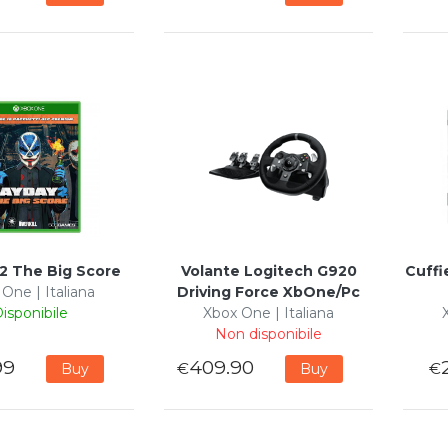
2 The Big Score
Volante Logitech G920
Cuffi
One | Italiana
Driving Force XbOne/Pc
isponibile
Xbox One | Italiana
Non disponibile
99
409.90
€
€
Buy
Buy