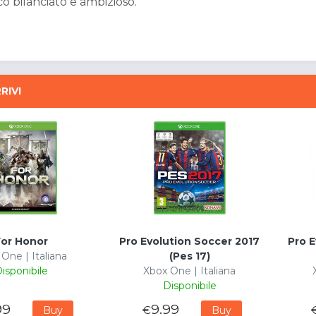
 bilanciato e ambizioso.
RIVI
For Honor
Pro Evolution Soccer 2017
Pro E
One | Italiana
(Pes 17)
isponibile
Xbox One | Italiana
Disponibile
99
9.99
€
Buy
Buy