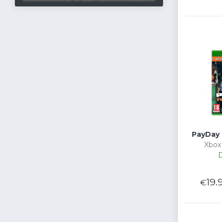
PayDay 
Xbox 
D
19.
€