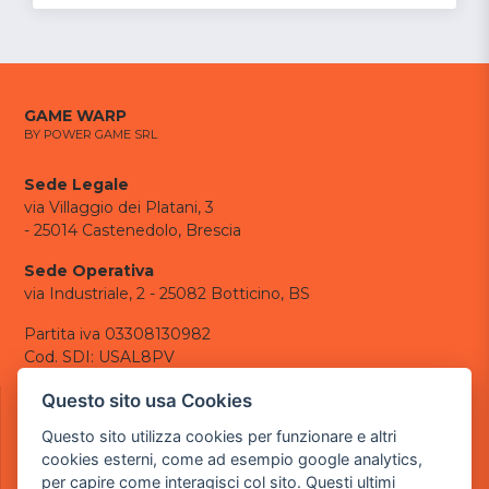
GAME WARP
BY POWER GAME SRL
Sede Legale
via Villaggio dei Platani, 3
- 25014 Castenedolo, Brescia
Sede Operativa
via Industriale, 2 - 25082 Botticino, BS
Partita iva 03308130982
Cod. SDI: USAL8PV
CONTATTI
Questo sito usa Cookies
e-mail:
info@powergame.it
Questo sito utilizza cookies per funzionare e altri
tel.: +39 030 376 2377
cookies esterni, come ad esempio google analytics,
tel.: +39 030 336 6259
per capire come interagisci col sito. Questi ultimi