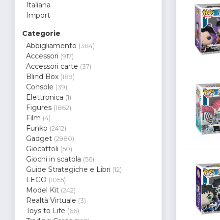
Italiana
Import
Categorie
Abbigliamento
(384)
Accessori
(917)
Accessori carte
(37)
Blind Box
(189)
Console
(39)
Elettronica
(1)
Figures
(1862)
Film
(4)
Funko
(2412)
Gadget
(2980)
Giocattoli
(50)
Giochi in scatola
(56)
Guide Strategiche e Libri
(12)
LEGO
(1055)
Model Kit
(242)
Realtà Virtuale
(3)
Toys to Life
(66)