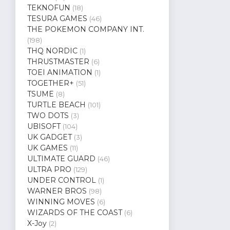
TEKNOFUN
(18)
TESURA GAMES
(46)
THE POKEMON COMPANY INT.
(198)
THQ NORDIC
(1)
THRUSTMASTER
(6)
TOEI ANIMATION
(1)
TOGETHER+
(51)
TSUME
(8)
TURTLE BEACH
(101)
TWO DOTS
(3)
UBISOFT
(104)
UK GADGET
(3)
UK GAMES
(11)
ULTIMATE GUARD
(46)
ULTRA PRO
(129)
UNDER CONTROL
(1)
WARNER BROS
(98)
WINNING MOVES
(6)
WIZARDS OF THE COAST
(6)
X-Joy
(2)