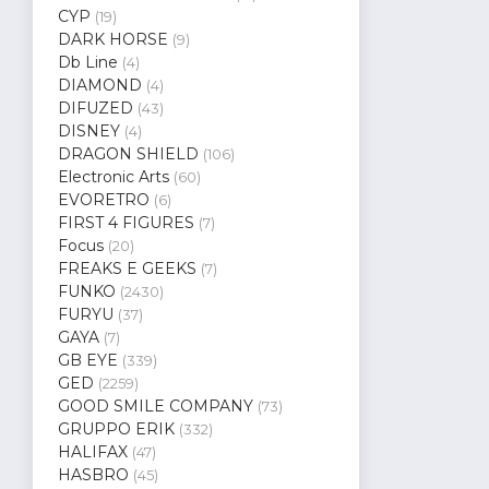
CYP
(19)
DARK HORSE
(9)
Db Line
(4)
DIAMOND
(4)
DIFUZED
(43)
DISNEY
(4)
DRAGON SHIELD
(106)
Electronic Arts
(60)
EVORETRO
(6)
FIRST 4 FIGURES
(7)
Focus
(20)
FREAKS E GEEKS
(7)
FUNKO
(2430)
FURYU
(37)
GAYA
(7)
GB EYE
(339)
GED
(2259)
GOOD SMILE COMPANY
(73)
GRUPPO ERIK
(332)
HALIFAX
(47)
HASBRO
(45)