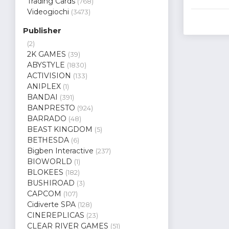
Trading Cards
(768)
Videogiochi
(3473)
Publisher
(2)
2K GAMES
(39)
ABYSTYLE
(1830)
ACTIVISION
(133)
ANIPLEX
(1)
BANDAI
(391)
BANPRESTO
(924)
BARRADO
(48)
BEAST KINGDOM
(5)
BETHESDA
(6)
Bigben Interactive
(237)
BIOWORLD
(1)
BLOKEES
(182)
BUSHIROAD
(3)
CAPCOM
(107)
Cidiverte SPA
(128)
CINEREPLICAS
(23)
CLEAR RIVER GAMES
(51)