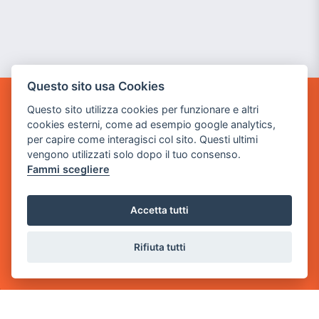
Questo sito usa Cookies
Questo sito utilizza cookies per funzionare e altri
GAME WARP
cookies esterni, come ad esempio google analytics,
BY POWER GAME SRL
per capire come interagisci col sito. Questi ultimi
vengono utilizzati solo dopo il tuo consenso.
Sede Legale
Fammi scegliere
via Villaggio dei Platani, 3
- 25014 Castenedolo, Brescia
Accetta tutti
Sede Operativa
via Industriale, 2 - 25082 Botticino, BS
Rifiuta tutti
Partita iva 03308130982
Cod. SDI: USAL8PV
CONTATTI
e-mail:
info@powergame.it