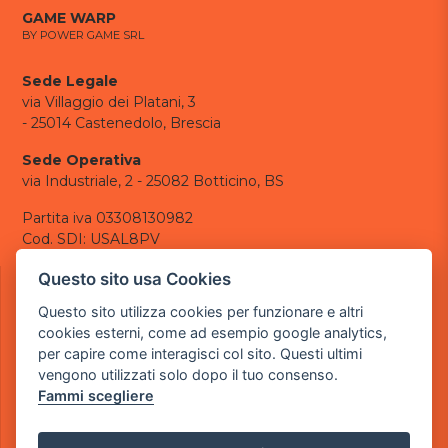
GAME WARP
BY POWER GAME SRL
Sede Legale
via Villaggio dei Platani, 3
- 25014 Castenedolo, Brescia
Sede Operativa
via Industriale, 2 - 25082 Botticino, BS
Partita iva 03308130982
Cod. SDI: USAL8PV
CONTATTI
Questo sito usa Cookies
e-mail:
info@powergame.it
Questo sito utilizza cookies per funzionare e altri
tel.: +39 030 376 2377
cookies esterni, come ad esempio google analytics,
tel.: +39 030 336 6259
per capire come interagisci col sito. Questi ultimi
pec:
powergamesrl@legalmail.it
vengono utilizzati solo dopo il tuo consenso.
Fammi scegliere
LINK UTILI
Chi siamo
Informazioni generali