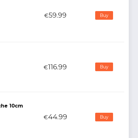
59.99
€
Buy
116.99
€
Buy
uche 10cm
44.99
€
Buy