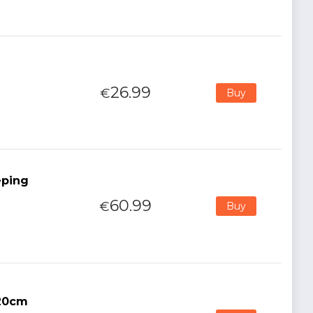
26.99
€
Buy
eping
60.99
€
Buy
 20cm