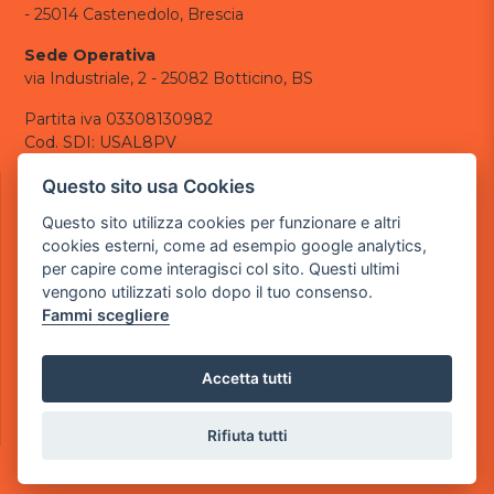
- 25014 Castenedolo, Brescia
Sede Operativa
via Industriale, 2 - 25082 Botticino, BS
Partita iva 03308130982
Cod. SDI: USAL8PV
CONTATTI
Questo sito usa Cookies
e-mail:
info@powergame.it
Questo sito utilizza cookies per funzionare e altri
tel.: +39 030 376 2377
cookies esterni, come ad esempio google analytics,
tel.: +39 030 336 6259
per capire come interagisci col sito. Questi ultimi
pec:
powergamesrl@legalmail.it
vengono utilizzati solo dopo il tuo consenso.
Fammi scegliere
LINK UTILI
Chi siamo
Informazioni generali
Accetta tutti
Informativa Privacy
Informativa sui cookies
Rifiuta tutti
©
2026
Power Game srl
- Tutti i diritti sono riservati.