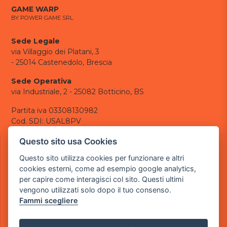
GAME WARP
BY POWER GAME SRL
Sede Legale
via Villaggio dei Platani, 3
- 25014 Castenedolo, Brescia
Sede Operativa
via Industriale, 2 - 25082 Botticino, BS
Partita iva 03308130982
Cod. SDI: USAL8PV
CONTATTI
Questo sito usa Cookies
e-mail:
info@powergame.it
Questo sito utilizza cookies per funzionare e altri
tel.: +39 030 376 2377
cookies esterni, come ad esempio google analytics,
tel.: +39 030 336 6259
per capire come interagisci col sito. Questi ultimi
pec:
powergamesrl@legalmail.it
vengono utilizzati solo dopo il tuo consenso.
Fammi scegliere
LINK UTILI
Chi siamo
Informazioni generali