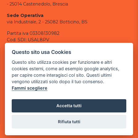
- 25014 Castenedolo, Brescia
Sede Operativa
via Industriale, 2 - 25082 Botticino, BS
Partita iva 03308130982
Cod. SDI: USAL8PV
CONTATTI
Questo sito usa Cookies
e-mail:
info@powergame.it
Questo sito utilizza cookies per funzionare e altri
tel.: +39 030 376 2377
cookies esterni, come ad esempio google analytics,
tel.: +39 030 336 6259
per capire come interagisci col sito. Questi ultimi
pec:
powergamesrl@legalmail.it
vengono utilizzati solo dopo il tuo consenso.
Fammi scegliere
LINK UTILI
Chi siamo
Informazioni generali
Accetta tutti
Informativa Privacy
Informativa sui cookies
Rifiuta tutti
©
2026
Power Game srl
- Tutti i diritti sono riservati.