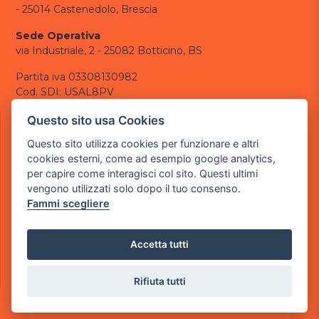
- 25014 Castenedolo, Brescia
Sede Operativa
via Industriale, 2 - 25082 Botticino, BS
Partita iva 03308130982
Cod. SDI: USAL8PV
CONTATTI
Questo sito usa Cookies
e-mail:
info@powergame.it
Questo sito utilizza cookies per funzionare e altri
tel.: +39 030 376 2377
cookies esterni, come ad esempio google analytics,
tel.: +39 030 336 6259
per capire come interagisci col sito. Questi ultimi
pec:
powergamesrl@legalmail.it
vengono utilizzati solo dopo il tuo consenso.
Fammi scegliere
LINK UTILI
Chi siamo
Informazioni generali
Accetta tutti
Informativa Privacy
Informativa sui cookies
Rifiuta tutti
©
2026
Power Game srl
- Tutti i diritti sono riservati.