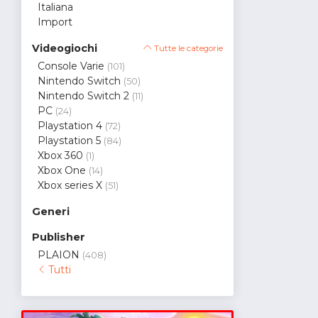
Italiana
Import
Videogiochi
Tutte le categorie
Console Varie
(101)
Nintendo Switch
(50)
Nintendo Switch 2
(11)
PC
(24)
Playstation 4
(72)
Playstation 5
(84)
Xbox 360
(1)
Xbox One
(14)
Xbox series X
(51)
Generi
Publisher
PLAION
(408)
Tutti