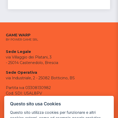
GAME WARP
BY POWER GAME SRL
Sede Legale
via Villaggio dei Platani, 3
- 25014 Castenedolo, Brescia
Sede Operativa
via Industriale, 2 - 25082 Botticino, BS
Partita iva 03308130982
Cod. SDI: USAL8PV
CONTATTI
Questo sito usa Cookies
e-mail:
info@powergame.it
Questo sito utilizza cookies per funzionare e altri
tel.: +39 030 376 2377
cookies esterni, come ad esempio google analytics,