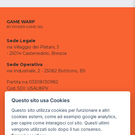
GAME WARP
BY POWER GAME SRL
Sede Legale
via Villaggio dei Platani, 3
- 25014 Castenedolo, Brescia
Sede Operativa
via Industriale, 2 - 25082 Botticino, BS
Partita iva 03308130982
Cod. SDI: USAL8PV
CONTATTI
Questo sito usa Cookies
e-mail:
info@powergame.it
Questo sito utilizza cookies per funzionare e altri
tel.: +39 030 376 2377
cookies esterni, come ad esempio google analytics,
tel.: +39 030 336 6259
per capire come interagisci col sito. Questi ultimi
pec:
powergamesrl@legalmail.it
vengono utilizzati solo dopo il tuo consenso.