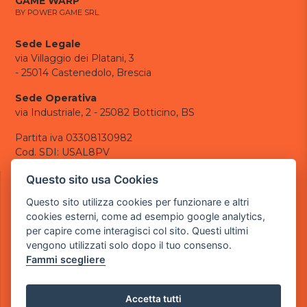
GAME WARP
BY POWER GAME SRL
Sede Legale
via Villaggio dei Platani, 3
- 25014 Castenedolo, Brescia
Sede Operativa
via Industriale, 2 - 25082 Botticino, BS
Partita iva 03308130982
Cod. SDI: USAL8PV
CONTATTI
Questo sito usa Cookies
e-mail:
info@powergame.it
Questo sito utilizza cookies per funzionare e altri
tel.: +39 030 376 2377
cookies esterni, come ad esempio google analytics,
tel.: +39 030 336 6259
per capire come interagisci col sito. Questi ultimi
pec:
powergamesrl@legalmail.it
vengono utilizzati solo dopo il tuo consenso.
Fammi scegliere
LINK UTILI
Chi siamo
Informazioni generali
Accetta tutti