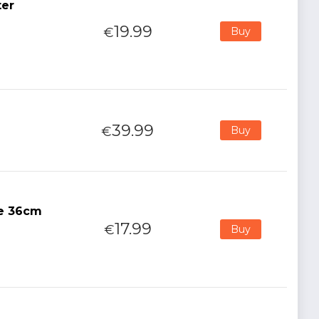
ter
19.99
€
Buy
39.99
€
Buy
ce 36cm
17.99
€
Buy