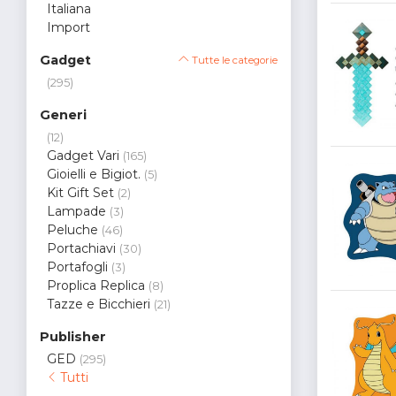
Italiana
Import
Gadget
Tutte le categorie
(295)
Generi
(12)
Gadget Vari
(165)
Gioielli e Bigiot.
(5)
Kit Gift Set
(2)
Lampade
(3)
Peluche
(46)
Portachiavi
(30)
Portafogli
(3)
Proplica Replica
(8)
Tazze e Bicchieri
(21)
Publisher
GED
(295)
Tutti