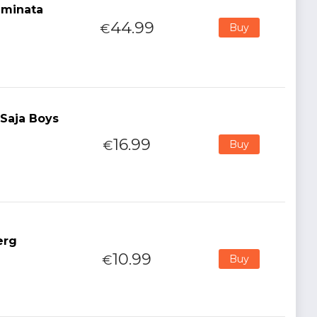
uminata
44.99
€
Buy
 Saja Boys
16.99
€
Buy
erg
10.99
€
Buy