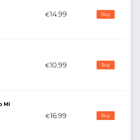
14.99
€
Buy
d
10.99
€
Buy
o Mi
16.99
€
Buy